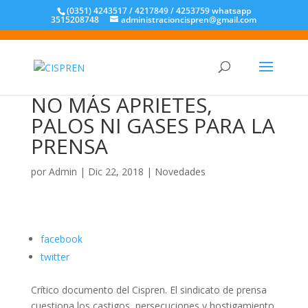
(0351) 4243517 / 4217849 / 4253759 whatsapp
3515208748
administracioncispren@gmail.com
NO MÁS APRIETES,
PALOS NI GASES PARA LA
PRENSA
por
Admin
|
Dic 22, 2018
|
Novedades
facebook
twitter
Crítico documento del Cispren. El sindicato de prensa
cuestiona los castigos, persecuciones y hostigamiento