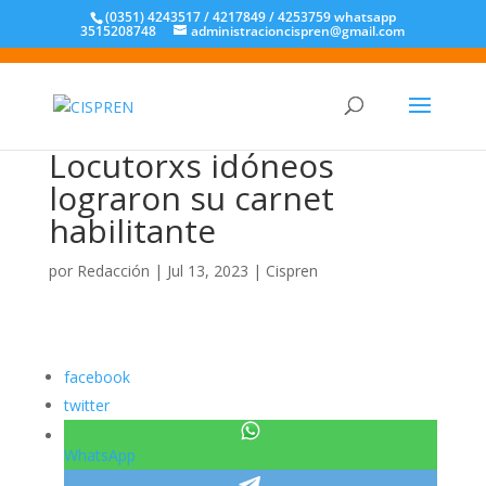
(0351) 4243517 / 4217849 / 4253759 whatsapp
3515208748
administracioncispren@gmail.com
Locutorxs idóneos
lograron su carnet
habilitante
por
Redacción
|
Jul 13, 2023
|
Cispren
facebook
twitter
WhatsApp