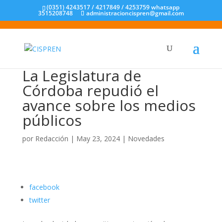
(0351) 4243517 / 4217849 / 4253759 whatsapp
3515208748
administracioncispren@gmail.com
La Legislatura de
Córdoba repudió el
avance sobre los medios
públicos
por
Redacción
|
May 23, 2024
|
Novedades
facebook
twitter