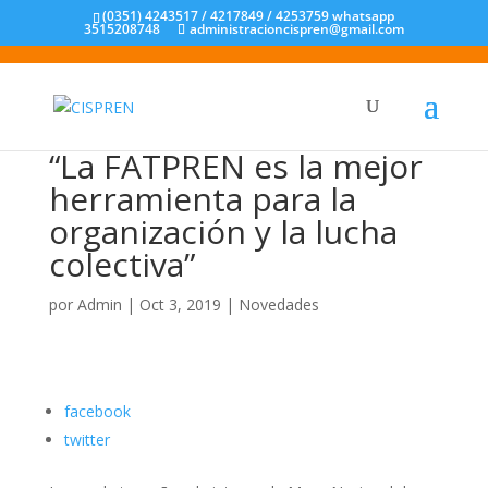
(0351) 4243517 / 4217849 / 4253759 whatsapp
3515208748
administracioncispren@gmail.com
“La FATPREN es la mejor
herramienta para la
organización y la lucha
colectiva”
por
Admin
|
Oct 3, 2019
|
Novedades
facebook
twitter