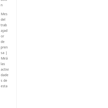
n
Mes
del
trab
ajad
or
de
pren
sa |
Mirá
las
activi
dade
s de
esta