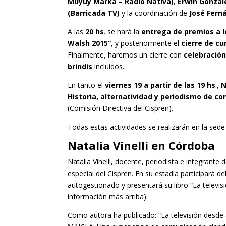
Muyuy Marka – Radio Nativa)
,
Erwin Gonzal
(Barricada TV)
y la coordinación de
José Fern
A las
20 hs
. se hará la
entrega de premios a l
Walsh 2015”
, y posteriormente el
cierre de cu
Finalmente, haremos un cierre con
celebración
brindis
incluidos.
En tanto el
viernes 19 a partir de las 19 hs
.,
N
Historia, alternatividad y periodismo de c
(Comisión Directiva del Cispren).
Todas estas actividades se realizarán en la sed
Natalia Vinelli en Córdoba
Natalia Vinelli, docente, periodista e integrante
especial del Cispren. En su estadía participará d
autogestionado y presentará su libro “La televis
información más arriba).
Como autora ha publicado: “La televisión desde a