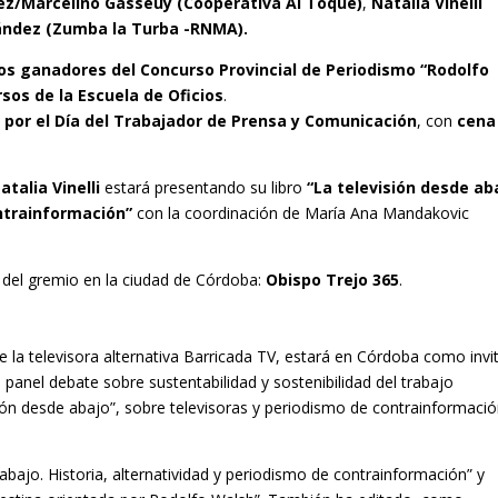
ez/Marcelino Gasseuy
(Cooperativa Al Toque)
,
Natalia Vinelli
ández (Zumba la Turba -RNMA).
os ganadores del Concurso Provincial de Periodismo
“Rodolfo
rsos de la Escuela de Oficios
.
 por el Día del Trabajador de Prensa y Comunicación
, con
cena
atalia Vinelli
estará presentando su libro
“La televisión desde ab
ontrainformación”
con la coordinación de María Ana Mandakovic
e del gremio en la ciudad de Córdoba:
Obispo Trejo 365
.
 de la televisora alternativa Barricada TV, estará en Córdoba como inv
el panel debate sobre sustentabilidad y sostenibilidad del trabajo
ión desde abajo”, sobre televisoras y periodismo de contrainformació
bajo. Historia, alternatividad y periodismo de contrainformación” y