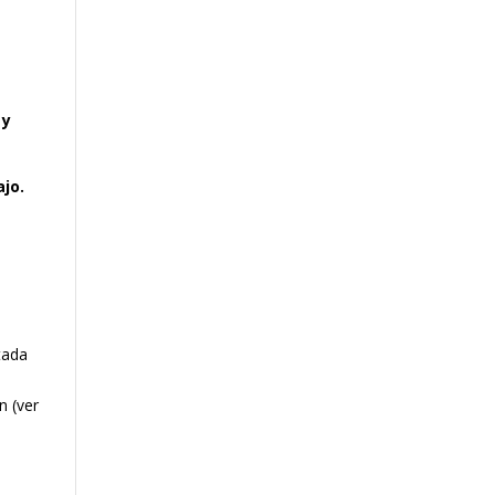
 y
ajo.
itada
n (ver