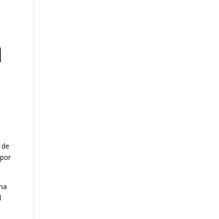
 de
 por
una
l