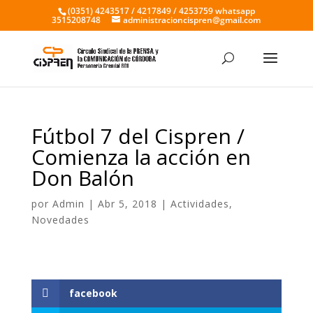
(0351) 4243517 / 4217849 / 4253759 whatsapp
3515208748
administracioncispren@gmail.com
Fútbol 7 del Cispren /
Comienza la acción en
Don Balón
por
Admin
|
Abr 5, 2018
|
Actividades
,
Novedades
facebook