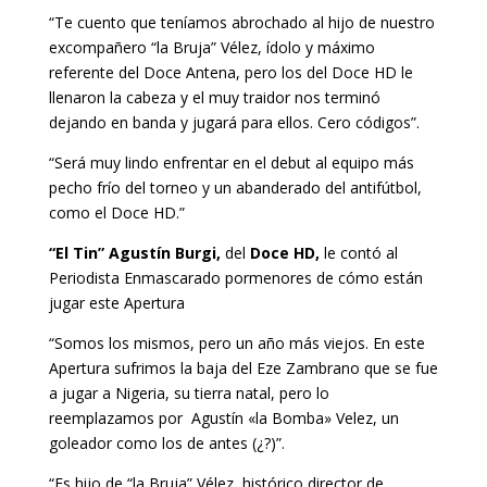
“Te cuento que teníamos abrochado al hijo de nuestro
excompañero “la Bruja” Vélez, ídolo y máximo
referente del Doce Antena, pero los del Doce HD le
llenaron la cabeza y el muy traidor nos terminó
dejando en banda y jugará para ellos. Cero códigos”.
“Será muy lindo enfrentar en el debut al equipo más
pecho frío del torneo y un abanderado del antifútbol,
como el Doce HD.”
“El Tin” Agustín Burgi,
del
Doce HD,
le contó al
Periodista Enmascarado pormenores de cómo están
jugar este Apertura
“Somos los mismos, pero un año más viejos. En este
Apertura sufrimos la baja del Eze Zambrano que se fue
a jugar a Nigeria, su tierra natal, pero lo
reemplazamos por Agustín «la Bomba» Velez, un
goleador como los de antes (¿?)”.
“Es hijo de “la Bruja” Vélez, histórico director de