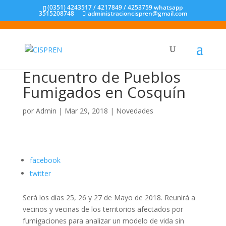
(0351) 4243517 / 4217849 / 4253759 whatsapp
3515208748
administracioncispren@gmail.com
Encuentro de Pueblos
Fumigados en Cosquín
por
Admin
|
Mar 29, 2018
|
Novedades
facebook
twitter
Será los días 25, 26 y 27 de Mayo de 2018. Reunirá a
vecinos y vecinas de los territorios afectados por
fumigaciones para analizar un modelo de vida sin