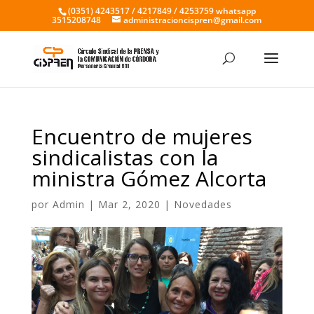
(0351) 4243517 / 4217849 / 4253759 whatsapp
3515208748
administracioncispren@gmail.com
Encuentro de mujeres
sindicalistas con la
ministra Gómez Alcorta
por
Admin
|
Mar 2, 2020
|
Novedades