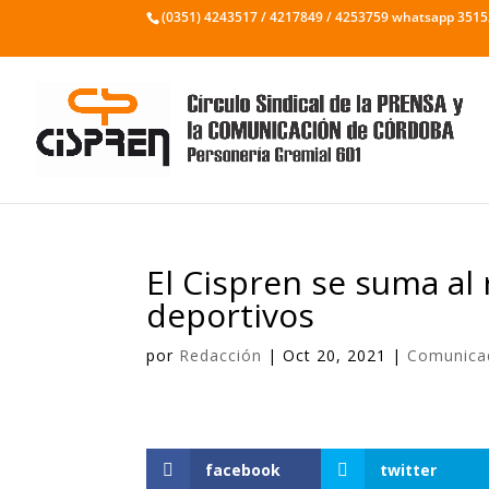
(0351) 4243517 / 4217849 / 4253759 whatsapp 351
El Cispren se suma al 
deportivos
por
Redacción
|
Oct 20, 2021
|
Comunica
facebook
twitter