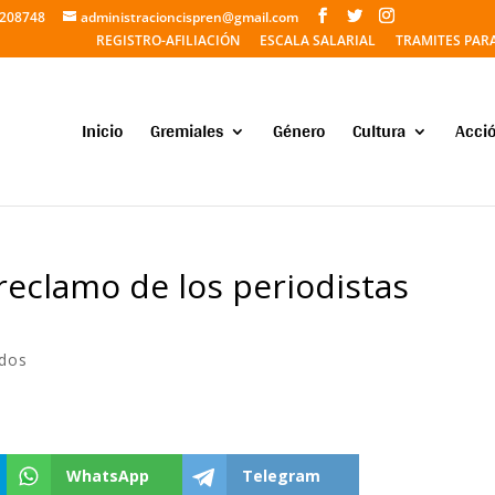
5208748
administracioncispren@gmail.com
REGISTRO-AFILIACIÓN
ESCALA SALARIAL
TRAMITES PAR
Inicio
Gremiales
Género
Cultura
Acció
reclamo de los periodistas
dos
WhatsApp
Telegram