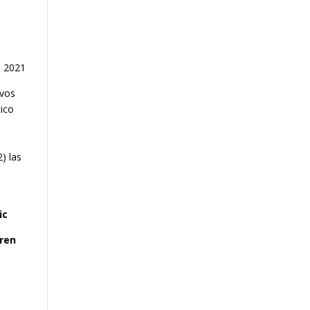
e 2021
ivos
tico
) las
ic
pren