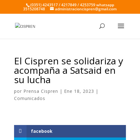
(0351) 4243517 / 4217849 / 4253759 whatsapp
3515208748
administracioncispren@gmail.com
El Cispren se solidariza y
acompaña a Satsaid en
su lucha
por
Prensa Cispren
|
Ene 18, 2023
|
Comunicados
facebook