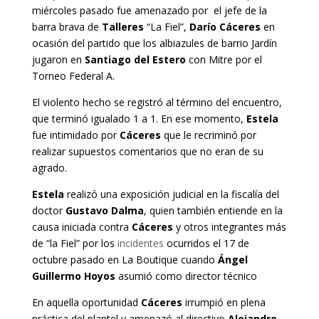
miércoles pasado fue amenazado por el jefe de la
barra brava de
Talleres
“La Fiel”,
Darío Cáceres
en
ocasión del partido que los albiazules de barrio Jardín
jugaron en
Santiago del Estero
con Mitre por el
Torneo Federal A.
El violento hecho se registró al término del encuentro,
que terminó igualado 1 a 1. En ese momento,
Estela
fue intimidado por
Cáceres
que le recriminó por
realizar supuestos comentarios que no eran de su
agrado.
Estela
realizó una exposición judicial en la fiscalía del
doctor
Gustavo Dalma
, quien también entiende en la
causa iniciada contra
Cáceres
y otros integrantes más
de “la Fiel” por los
incidentes
ocurridos el 17 de
octubre pasado en La Boutique cuando
Ángel
Guillermo Hoyos
asumió como director técnico
En aquella oportunidad
Cáceres
irrumpió en plena
práctica del plantel y amenazó al directivo
Alejandro