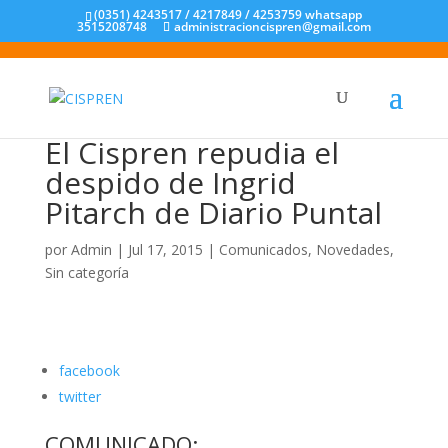
(0351) 4243517 / 4217849 / 4253759 whatsapp
3515208748
administracioncispren@gmail.com
El Cispren repudia el
despido de Ingrid
Pitarch de Diario Puntal
por
Admin
|
Jul 17, 2015
|
Comunicados
,
Novedades
,
Sin categoría
facebook
twitter
COMUNICADO: