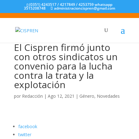
(0351) 4243517 / 4217849 / 4253759 whatsapp
3515208748
administracioncispren@gmail.com
El Cispren firmó junto
con otros sindicatos un
convenio para la lucha
contra la trata y la
explotación
por
Redacción
|
Ago 12, 2021
|
Género
,
Novedades
facebook
twitter