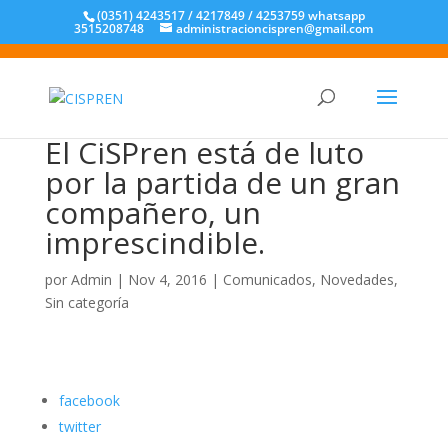
(0351) 4243517 / 4217849 / 4253759 whatsapp
3515208748
administracioncispren@gmail.com
El CiSPren está de luto
por la partida de un gran
compañero, un
imprescindible.
por
Admin
|
Nov 4, 2016
|
Comunicados
,
Novedades
,
Sin categoría
facebook
twitter