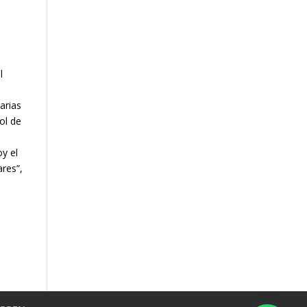
l
arias
rol de
n
oy el
ares”,