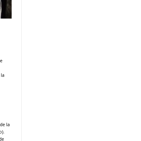
de
 la
de la
o).
de