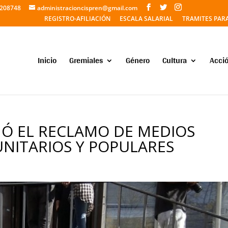
5208748
administracioncispren@gmail.com
REGISTRO-AFILIACIÓN
ESCALA SALARIAL
TRAMITES PAR
Inicio
Gremiales
Género
Cultura
Acció
ÑÓ EL RECLAMO DE MEDIOS
NITARIOS Y POPULARES