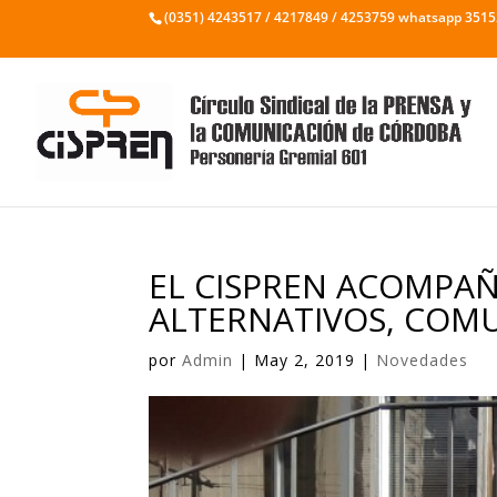
(0351) 4243517 / 4217849 / 4253759 whatsapp 351
EL CISPREN ACOMPA
ALTERNATIVOS, COMU
por
Admin
|
May 2, 2019
|
Novedades