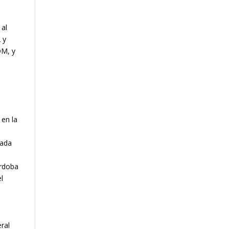
 al
 y
OM, y
 en la
zada
rdoba
l
a
eral