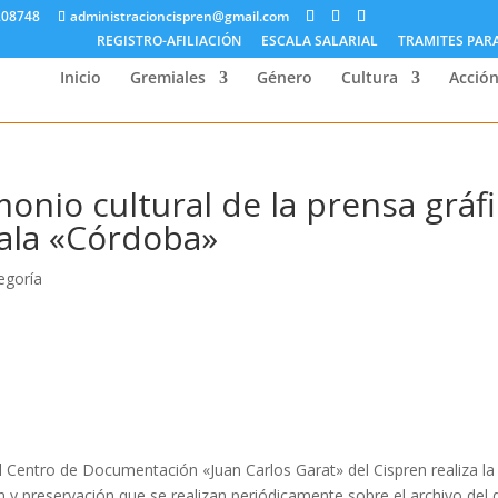
208748
administracioncispren@gmail.com
REGISTRO-AFILIACIÓN
ESCALA SALARIAL
TRAMITES PAR
Inicio
Gremiales
Género
Cultura
Acción
onio cultural de la prensa gráf
Sala «Córdoba»
egoría
l Centro de Documentación «Juan Carlos Garat» del Cispren realiza la
 y preservación que se realizan periódicamente sobre el archivo del d