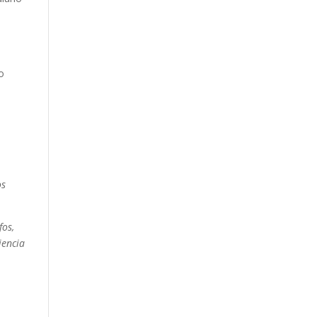
o
os
fos,
iencia