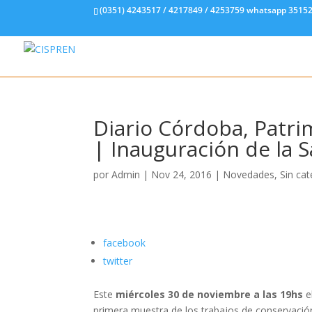
(0351) 4243517 / 4217849 / 4253759 whatsapp 3515
Diario Córdoba, Patrim
| Inauguración de la 
por
Admin
|
Nov 24, 2016
|
Novedades
,
Sin cat
facebook
twitter
Este
miércoles 30 de noviembre a las 19hs
e
primera muestra de los trabajos de conservación