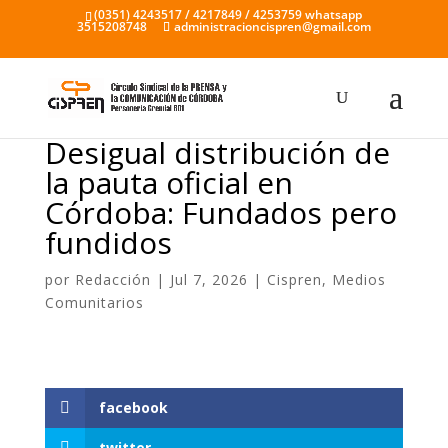
(0351) 4243517 / 4217849 / 4253759 whatsapp
3515208748
administracioncispren@gmail.com
Desigual distribución de
la pauta oficial en
Córdoba: Fundados pero
fundidos
por
Redacción
|
Jul 7, 2026
|
Cispren
,
Medios
Comunitarios
facebook
twitter