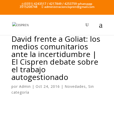
(0351) 4243517 / 4217849 / 4253759 whatsapp
3515208748
administracioncispren@gmail.com
David frente a Goliat: los
medios comunitarios
ante la incertidumbre |
El Cispren debate sobre
el trabajo
autogestionado
por
Admin
|
Oct 24, 2016
|
Novedades
,
Sin
categoría