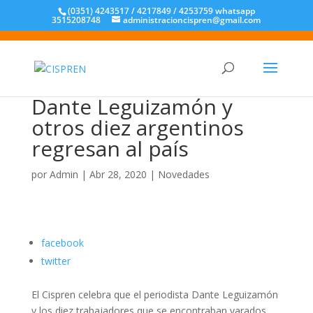
(0351) 4243517 / 4217849 / 4253759 whatsapp
3515208748
administracioncispren@gmail.com
Dante Leguizamón y
otros diez argentinos
regresan al país
por
Admin
|
Abr 28, 2020
|
Novedades
facebook
twitter
El Cispren celebra que el periodista Dante Leguizamón
y los diez trabajadores que se encontraban varados