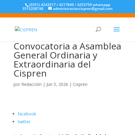
(0351) 4243517 / 4217849 / 4253759 whatsapp
3515208748
administracioncispren@gmail.com
Convocatoria a Asamblea
General Ordinaria y
Extraordinaria del
Cispren
por
Redacción
|
Jun 5, 2026
|
Cispren
facebook
twitter