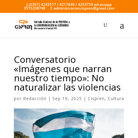
(0351) 4243517 / 4217849 / 4253759 whatsapp
3515208748
administracioncispren@gmail.com
Conversatorio
«Imágenes que narran
nuestro tiempo»: No
naturalizar las violencias
por
Redacción
|
Sep 19, 2025
|
Cispren
,
Cultura