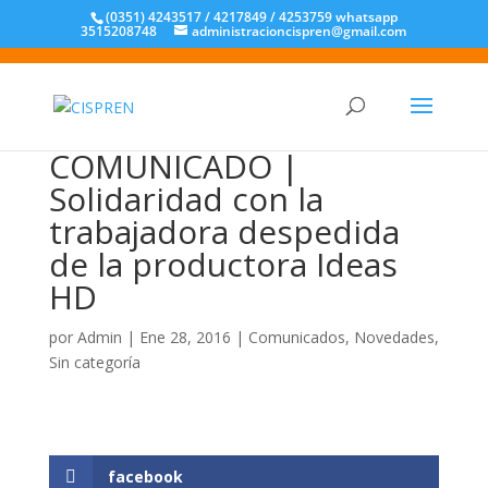
(0351) 4243517 / 4217849 / 4253759 whatsapp
3515208748
administracioncispren@gmail.com
COMUNICADO |
Solidaridad con la
trabajadora despedida
de la productora Ideas
HD
por
Admin
|
Ene 28, 2016
|
Comunicados
,
Novedades
,
Sin categoría
facebook