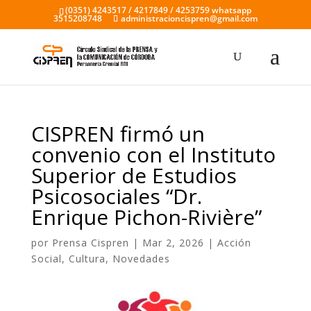
(0351) 4243517 / 4217849 / 4253759 whatsapp
3515208748
administracioncispren@gmail.com
CISPREN firmó un
convenio con el Instituto
Superior de Estudios
Psicosociales “Dr.
Enrique Pichon-Rivière”
por
Prensa Cispren
|
Mar 2, 2026
|
Acción
Social
,
Cultura
,
Novedades