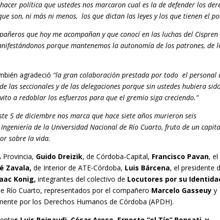
hacer política que ustedes nos marcaron cual es la de defender los der
ue son, ni más ni menos, los que dictan las leyes y los que tienen el p
pañeros que hoy me acompañan y que conocí en las luchas del Cispren
manifestándonos porque mantenemos la autonomía de los patrones, de l
ambién agradeció
“la gran colaboración prestada por todo el personal 
de las seccionales y de las delegaciones porque sin ustedes hubiera sid
nvito a redoblar los esfuerzos para que el gremio siga creciendo.”
ste 5 de diciembre nos marca que hace siete años murieron seis
e Ingeniería de la Universidad Nacional de Río Cuarto, fruto de un capit
or sobre la vida.
A Provincia,
Guido Dreizik
, de Córdoba-Capital,
Francisco Pavan
, el
é Zavala,
de Interior de ATE-Córdoba,
Luis Bárcena
, el presidente 
saac Konig,
integrantes del colectivo de
Locutores por su Identida
 de Río Cuarto, representados por el compañero
Marcelo Gasseuy
y
manente por los Derechos Humanos de Córdoba (APDH).
sente
s Luis Reinaudi, César Arese, Ernesto “el Tío” Ponsati y