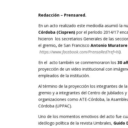
Redacción – Prensared.
En un acto realizado este mediodía asumió la n
Córdoba (Cispren)
por el período 2014/17 enca
hicieron los secretarios Generales de las secci
el gremio
,
de San Francisco
Antonio Muratore
https://www.facebook.com/PrensaRed?ref=hl
).
En el acto también se conmemoraron los
30 añ
proyección de un video institucional con imágene
empleados de la institución.
Al término de la proyección los integrantes de l
gremio y a integrantes del Centro de Jubilados
organizaciones como ATE-Córdoba, la Asamblea d
Córdoba (UPPAC).
Uno de los momentos emotivos del acto fue cua
ideólogo política de la revista Umbrales,
Guido 