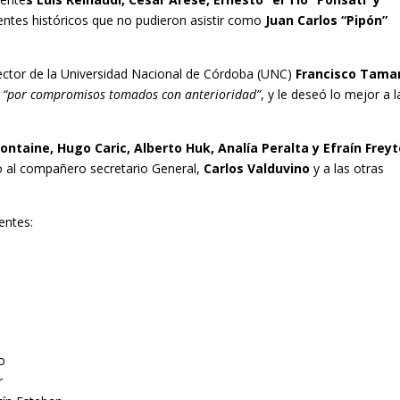
igentes históricos que no pudieron asistir como
Juan Carlos “Pipón”
rector de la Universidad Nacional de Córdoba (UNC)
Francisco Tamar
o
“por compromisos tomados con anterioridad”
, y le deseó lo mejor a l
Fontaine, Hugo Caric, Alberto Huk, Analía Peralta y Efraín Frey
o al compañero secretario General,
Carlos Valduvino
y a las otras
entes:
o
r