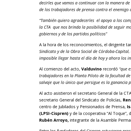
decirles que vamos a continuar con la manera de 
de los trabajadores de prensa contra el enemigo q
“También quiero agradecerles el apoyo a los com
la CTA que nos brinda la posibilidad de seguir 
gobiernos y de los partidos políticos”
A la hora de los reconocimientos, el dirigente t
Sindicato y de la Obra Social de Córdoba-Capital, 
imposible llegar hasta el día de hoy y ahora los i
Al comienzo del acto,
Valduvino
recordó
“que e
trabajadores en la Planta Piloto de la facultad d
salvaje que lo único que persigue es la ganancia p
Al acto asistieron el secretario General de la CT
secretario General del Sindicato de Policías,
Ren
centro de Jubilados y Pensionados de Prensa,
I
(LPSI-Cispren)
y de la cooperativa “Al Toque”,
Rubén Arroyo,
integrante de la Asamble Per
Entre los fundadores del Cispren estuvieron pre