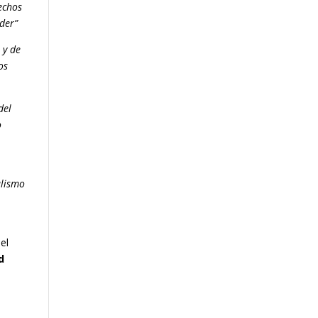
echos
oder”
 y de
os
del
o
alismo
del
d