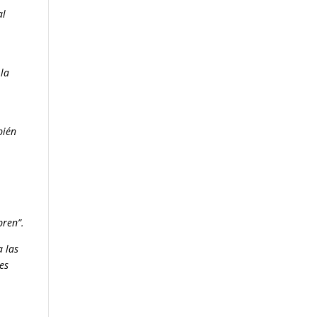
al
 la
bién
s
o
pren”.
a las
res
o