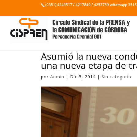
(0351) 4243517 / 4217849 / 4253759 whatsapp 351
Asumió la nueva cond
una nueva etapa de t
por
Admin
|
Dic 5, 2014
|
Sin categoría