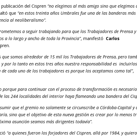
a publicación del Cispren
“no elegimos al más amigo sino que elegimos 
altó que
“en estos treinta años Umbrales fue una de las banderas más
ncia al neoliberalismo”.
rometemos a seguir trabajando para que los Trabajadores de Prensa y
 a lo largo y ancho de toda la Provincia”
, manifestó
Carlos
pren.
que somos alrededor de 15 mil los Trabajadores de Prensa, pero tam
 por lo tanto en estos tres años nuestra responsabilidad es incluirlo
ta de cada uno de los trabajadores es porque los aceptamos como tal”
,
ivo porque para continuar con el proceso de transformación es necesari
de las 244 localidades del interior haya flameando una bandera del Cis
umir que el gremio no solamente se circunscribe a Córdoba-Capital y 
aría, sino que el objetivo de esta nueva gestión es crear por lo menos t
róxima asunción seamos más dirigentes todavía”.
ció
“a quienes fueron los forjadores del Cispren, allá por 1984, y quier