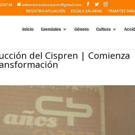
5208748
administracioncispren@gmail.com
REGISTRO-AFILIACIÓN
ESCALA SALARIAL
TRAMITES PAR
Inicio
Gremiales
Género
Cultura
Acció
ucción del Cispren | Comienza
ransformación