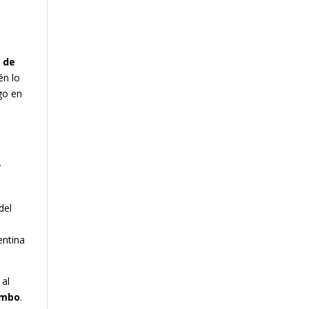
n de
én lo
go en
y
del
entina
 al
ombo
.