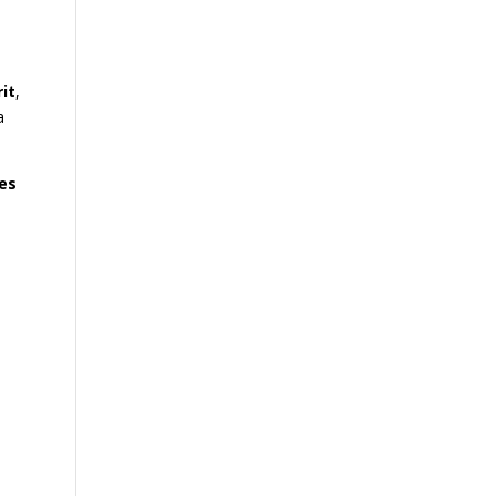
it
,
a
tes