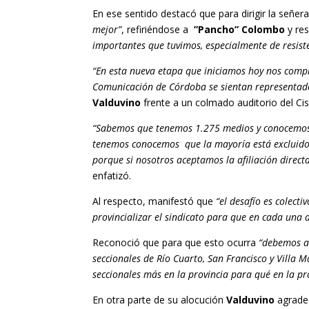
En ese sentido destacó que para dirigir la señer
mejor”
, refiriéndose a
”Pancho” Colombo
y res
importantes que tuvimos, especialmente de resiste
“En esta nueva etapa que iniciamos hoy nos comp
Comunicación de Córdoba se sientan representados
Valduvino
frente a un colmado auditorio del Cis
“Sabemos que tenemos 1.275 medios y conocemos 
tenemos conocemos que la mayoría está excluido y
porque si nosotros aceptamos la afiliación direc
enfatizó.
Al respecto, manifestó que
“el desafío es colect
provincializar el sindicato para que en cada una 
Reconoció que para que esto ocurra
“debemos as
seccionales de Río Cuarto, San Francisco y Villa M
seccionales más en la provincia para qué en la p
En otra parte de su alocución
Valduvino
agrade