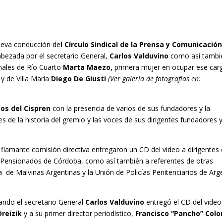
ueva conducción de
l Círculo Sindical de la Prensa y Comunicació
bezada por el secretario General,
Carlos Valduvino
como así tambi
onales de Río Cuarto
Marta Maezo,
primera mujer en ocupar ese car
y de Villa María
Diego De Giusti
(Ver galería de fotografías en:
os del Cispren
con la presencia de varios de sus fundadores y la
s de la historia del gremio y las voces de sus dirigentes fundadores 
a flamante comisión directiva entregaron un CD del video a dirigentes 
 y Pensionados de Córdoba, como así también a referentes de otras
e Malvinas Argentinas y la Unión de Policías Penitenciarios de Arg
ndo el secretario General
Carlos Valduvino
entregó el CD del video
Dreizik
y a su primer director periodístico,
Francisco “Pancho” Col