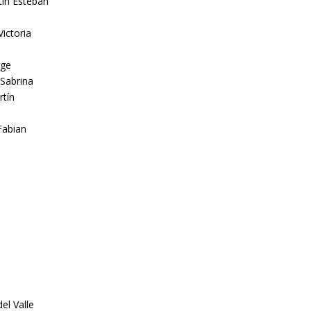
ín Esteban
ictoria
rge
 Sabrina
rtín
Fabian
el Valle