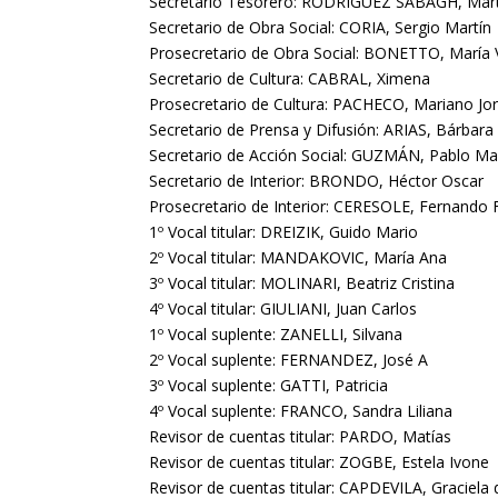
Secretario Tesorero: RODRIGUEZ SABAGH, Mart
Secretario de Obra Social: CORIA, Sergio Martín
Prosecretario de Obra Social: BONETTO, María V
Secretario de Cultura: CABRAL, Ximena
Prosecretario de Cultura: PACHECO, Mariano Jo
Secretario de Prensa y Difusión: ARIAS, Bárbara
Secretario de Acción Social: GUZMÁN, Pablo Ma
Secretario de Interior: BRONDO, Héctor Oscar
Prosecretario de Interior: CERESOLE, Fernando 
1º Vocal titular: DREIZIK, Guido Mario
2º Vocal titular: MANDAKOVIC, María Ana
3º Vocal titular: MOLINARI, Beatriz Cristina
4º Vocal titular: GIULIANI, Juan Carlos
1º Vocal suplente: ZANELLI, Silvana
2º Vocal suplente: FERNANDEZ, José A
3º Vocal suplente: GATTI, Patricia
4º Vocal suplente: FRANCO, Sandra Liliana
Revisor de cuentas titular: PARDO, Matías
Revisor de cuentas titular: ZOGBE, Estela Ivone
Revisor de cuentas titular: CAPDEVILA, Graciela d