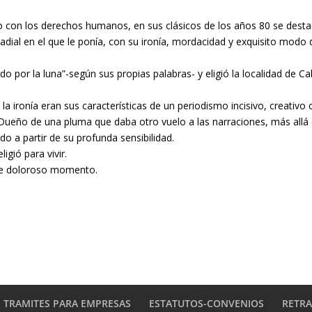
 con los derechos humanos, en sus clásicos de los años 80 se desta
radial en el que le ponía, con su ironía, mordacidad y exquisito modo 
o por la luna”-según sus propias palabras- y eligió la localidad de C
a ironía eran sus características de un periodismo incisivo, creativo
s. Dueño de una pluma que daba otro vuelo a las narraciones, más allá
do a partir de su profunda sensibilidad.
igió para vivir.
te doloroso momento.
TRAMITES PARA EMPRESAS
ESTATUTOS-CONVENIOS
RETR