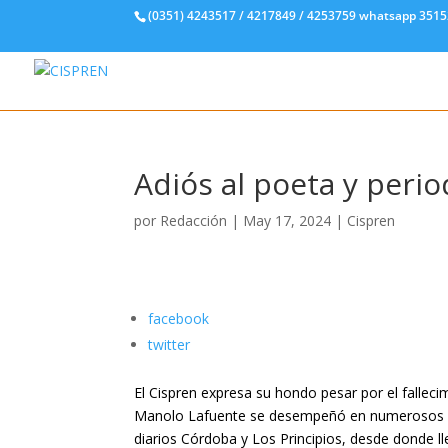
(0351) 4243517 / 4217849 / 4253759 whatsapp 351
Adiós al poeta y peri
por
Redacción
|
May 17, 2024
|
Cispren
facebook
twitter
El Cispren expresa su hondo pesar por el fallec
Manolo Lafuente se desempeñó en numerosos medi
diarios Córdoba y Los Principios, desde donde l