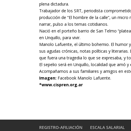
plena dictadura.
Trabajador de los SRT, periodista comprometido
producción de “El hombre de la calle”, un micro 
narrar, pulso a los temas cotidianos.
Nació en el porteño barrio de San Telmo “platead
en Unquillo, para vivir.
Manolo Lafuente, el último bohemio. El humor y l
sus agudas crónicas, notas políticas y literaria
que fuera una tragedia lo que se expresaba, y to
El sepelio será en Unquillo, localidad que amó y el
Acompañamos a sus familiares y amigos en es
Imagen:
Facebook Manolo Lafuente.
*www.cispren.org.ar
REGISTRO-AFILIACIÓN
ESCALA SALARIAL