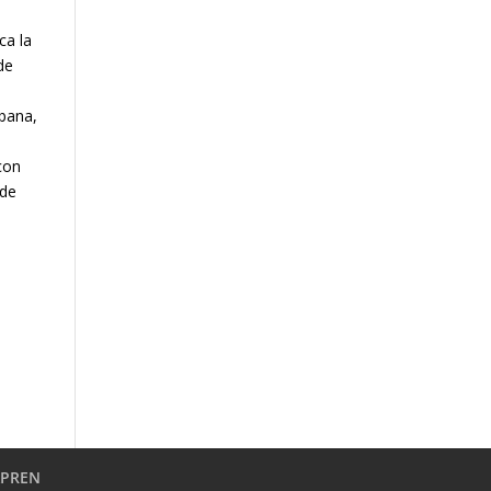
ca la
de
abana,
 con
 de
APREN