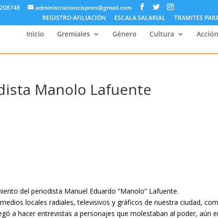
5208748
administracioncispren@gmail.com
REGISTRO-AFILIACIÓN
ESCALA SALARIAL
TRAMITES PAR
Inicio
Gremiales
Género
Cultura
Acción
odista Manolo Lafuente
imiento del periodista Manuel Eduardo “Manolo” Lafuente.
os locales radiales, televisivos y gráficos de nuestra ciudad, com
legó a hacer entrevistas a personajes que molestaban al poder, aún e