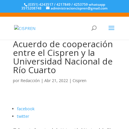
(0351) 4243517 / 4217849 / 4253759 whatsapp
3515208748
administracioncispren@gmail.com
Acuerdo de cooperación
entre el Cispren y la
Universidad Nacional de
Río Cuarto
por
Redacción
|
Abr 21, 2022
|
Cispren
facebook
twitter