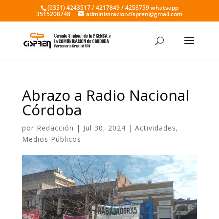
(0351) 4243517 / 4217849 / 4253759 whatsapp
3515208748
administracioncispren@gmail.com
Abrazo a Radio Nacional
Córdoba
por
Redacción
|
Jul 30, 2024
|
Actividades
,
Medios Públicos