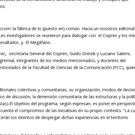
os.
abcom: la fábrica de lo (puesto en) común. Hacia un nosotros editorial
es investigadores se reunieron para dialogar con el Cispren y los m
 Resaltador, y El Megáfano.
ic, secretaria General del Cispren, Guido Dreizik y Luciano Salerni,
 gremial, integrantes de los medios mencionados, y docentes del
stionados de la Facultad de Ciencias de la Comunicación (FCC), quie
editoriales colectivas y comunitarias, su organización, modos de decis
ios de discusión, la dimensión comunitaria de las estructuras y la polít
stas).
El objetivo del programa, según expresan, es poner en perspect
 cuenta el compromiso de las iniciativas en su propio contexto. “La cu
erán los intentos de desplegar dichas experiencias en el territorio