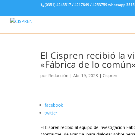
(0351) 4243517 / 4217849 / 4253759 whatsapp 351
El Cispren recibió la v
«Fábrica de lo común
por
Redacción
|
Abr 19, 2023
|
Cispren
facebook
twitter
El Cispren recibió al equipo de investigación F
Montaigne, de Francia, para dialogar sobre per