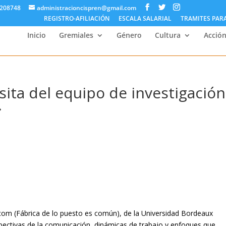
5208748
administracioncispren@gmail.com
REGISTRO-AFILIACIÓN
ESCALA SALARIAL
TRAMITES PAR
Inicio
Gremiales
Género
Cultura
Acción
isita del equipo de investigación
»
abcom (Fábrica de lo puesto es común), de la Universidad Bordeaux
spectivas de la comunicación, dinámicas de trabajo y enfoques que