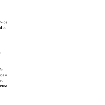
?» de
edios
n
ión
ica y
iva
ltura