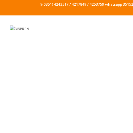
(0351) 4243517 / 4217849 / 4253759 whatsapp 3515
Este martes, en una nueva audiencia paritaria
urgente en toda la provincia para las y los t