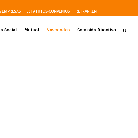
A EMPRESAS
ESTATUTOS-CONVENIOS
RETRAPREN
n Social
Mutual
Novedades
Comisión Directiva
 a reclamar por una recomposición salarial