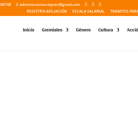
208748
administracioncispren@gmail.com
REGISTRO-AFILIACIÓN
ESCALA SALARIAL
TRAMITES PAR
Inicio
Gremiales
Género
Cultura
Acció
 realizada en la Secretaría de Trabajo de la Nación, el Cispren volvió
rabajadores de prensa ante los salarios de miseria y empresas que...